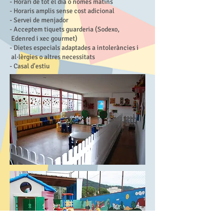
- Horari de tot el dia o només matins
- Horaris amplis sense cost adicional
- Servei de menjador
- Acceptem tiquets guarderia (Sodexo,
Edenred i xec gourmet)
- Dietes especials adaptades a intoleràncies i
al·lèrgies o altres necessitats
- Casal d'estiu