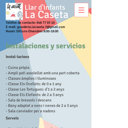
Llar d'infants
La Caseta
Telèfon de contacte:
648 77 03 10
E-mail:
guarderia.lacaseta.7@gmail.com
Horari: Dilluns-Divendres 8:00-18:00
Instalaciones y servicios
Instal·lacions
- Cuina pròpia
- Ampli pati assolellat amb una part coberta
- Classes àmplies i lluminoses
- Classe Els Ocellets: de 0 a 1 any
- Classe Les Tortugues: d'1 a 2 anys
- Classe Els Elefants: de 2 a 3 anys
- Sala de bressols i descans
- Bany adaptat a nens i nenes de 2 a 3 anys
- Sala canviador per a nadons
Serveis